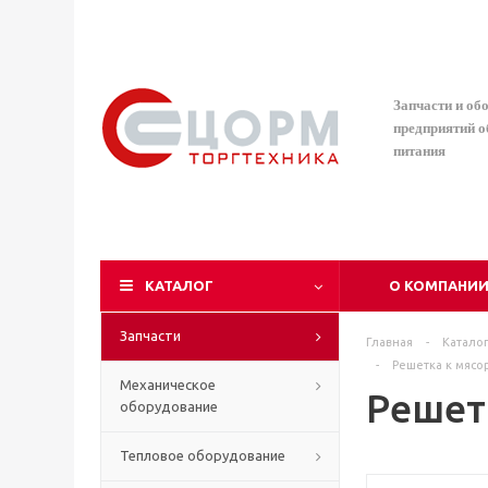
Запчасти и об
предприятий 
питания
КАТАЛОГ
О КОМПАНИ
Запчасти
Главная
-
Катало
-
Решетка к мясор
Механическое
Решетк
оборудование
Тепловое оборудование