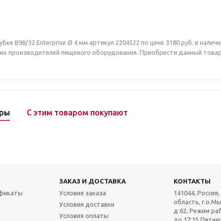
бке B98/32 Enterprise Ø 4 мм артикул 2204522 по цене 3180 руб. в нали
их производителей пищевого оборудования. Приобрести данный товар В
ары
С этим товаром покупают
ЗАКАЗ И ДОСТАВКА
КОНТАКТЫ
ификаты
Условия заказа
141044, Россия
область, г.о.Мы
Условия доставки
д 62, Режим раб
Условия оплаты
до 17:15 Пятниц