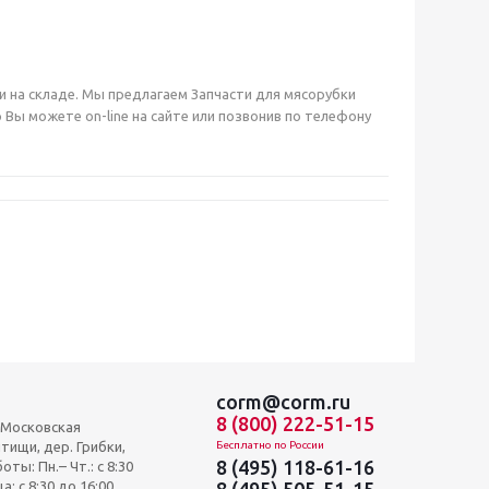
чии на складе. Мы предлагаем Запчасти для мясорубки
ы можете on-line на сайте или позвонив по телефону
corm@corm.ru
8 (800) 222-51-15
, Московская
тищи, дер. Грибки,
Бесплатно по России
8 (495) 118-61-16
оты: Пн.– Чт.: с 8:30
а: c 8:30 до 16:00
8 (495) 505-51-15