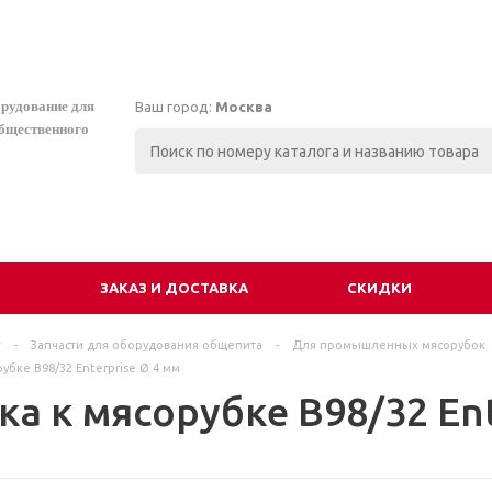
орудование для
Ваш город:
Москва
общественного
И
ЗАКАЗ И ДОСТАВКА
СКИДКИ
г
-
Запчасти для оборудования общепита
-
Для промышленных мясорубок
убке B98/32 Enterprise Ø 4 мм
а к мясорубке B98/32 Ent