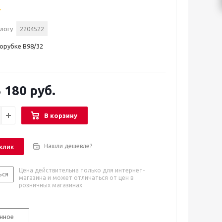
логу
2204522
орубке B98/32
 180 руб.
В корзину
Нашли дешевле?
 клик
Цена действительна только для интернет-
ься
магазина и может отличаться от цен в
розничных магазинах
нное