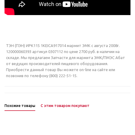
ТЭН (ПЭН) ИРК115 1KEICA917014 мармит ЭМК с августа 2008г.
120000060393 артикул 0307112 по цене 2700 руб. в наличии на
складе. Мы предлагаем Запчасти для мармита ЭМК/ПМЭС Абат
от ведущих производителей пищевого оборудования.
Приобрести данный товар Вы можете on-line на сайте или
позвонив по телефону (800) 222-51-15.
Похожие товары
С этим товаром покупают