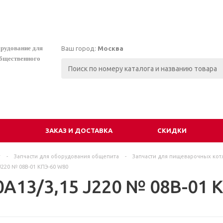
орудование для
Ваш город:
Москва
общественного
И
ЗАКАЗ И ДОСТАВКА
СКИДКИ
г
-
Запчасти для оборудования общепита
-
Запчасти для пищеварочных кот
J220 № 08В-01 КПЭ-60 W80
0А13/3,15 J220 № 08В-01 