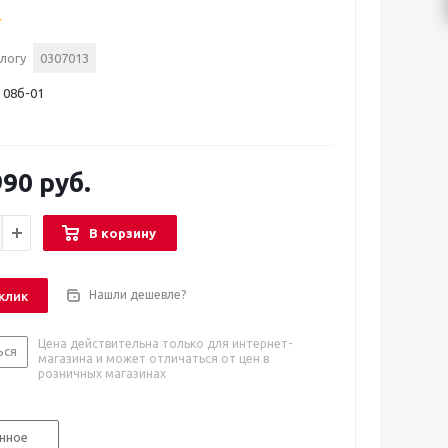
логу
0307013
 08б-01
90 руб.
В корзину
Нашли дешевле?
 клик
Цена действительна только для интернет-
ься
магазина и может отличаться от цен в
розничных магазинах
нное