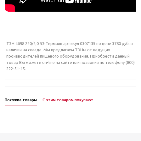
ТЭН 4698 220/2,0 БЭ Термаль артикул 0307135 по цене 3780 руб. в
наличии на складе. Мы предлагаем ТЭНы от ведущих
производителей пищевого оборудования. Приобрести данный
товар Вы можете on-line на сайте или позвонив по телефону (800)
222-51-15.
Похожие товары
С этим товаром покупают