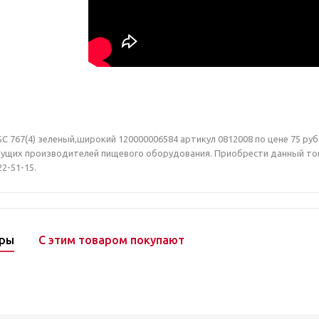
 767(4) зеленый,широкий 120000006584 артикул 0812008 по цене 75 руб.
ущих производителей пищевого оборудования. Приобрести данный товар
22-51-15.
ары
С этим товаром покупают