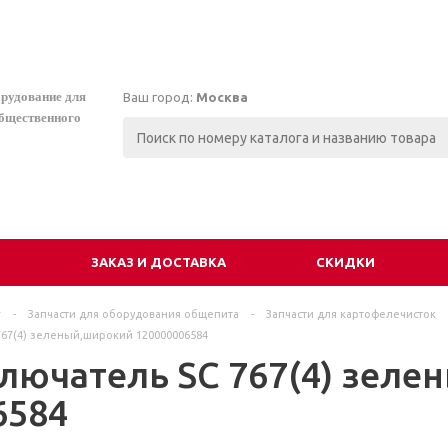
орудование для
Ваш город:
Москва
общественного
И
ЗАКАЗ И ДОСТАВКА
СКИДКИ
г
-
Запчасти для оборудования общепита
-
Запчасти для картофелечисток
67(4) зеленый,широкий 120000006584
лючатель SC 767(4) зеле
6584