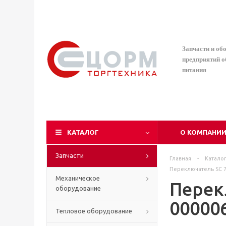
Запчасти и об
предприятий 
питания
КАТАЛОГ
О КОМПАНИ
Запчасти
Главная
-
Катало
Переключатель SC 7
Механическое
Перек
оборудование
00000
Тепловое оборудование