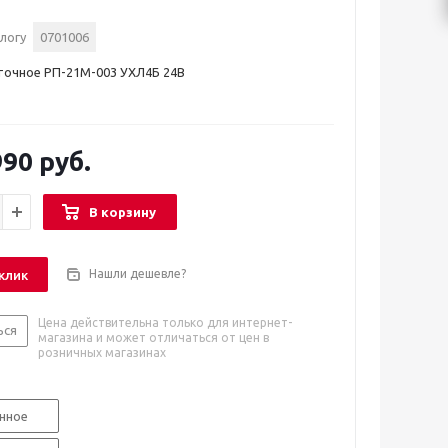
логу
0701006
точное РП-21М-003 УХЛ4Б 24В
90 руб.
В корзину
Нашли дешевле?
 клик
Цена действительна только для интернет-
ься
магазина и может отличаться от цен в
розничных магазинах
нное