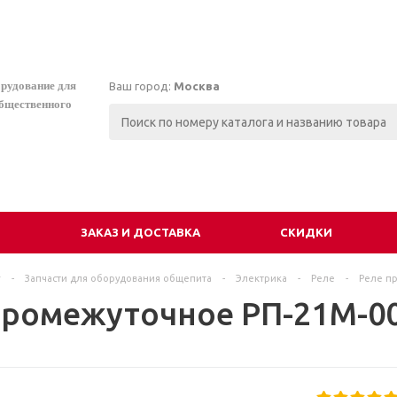
орудование для
Ваш город:
Москва
общественного
И
ЗАКАЗ И ДОСТАВКА
СКИДКИ
г
-
Запчасти для оборудования общепита
-
Электрика
-
Реле
-
Реле п
промежуточное РП-21М-0