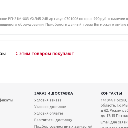
ое РП-21М-003 УХЛ4Б 24В артикул 0701006 по цене 990 руб. в наличии
ищевого оборудования. Приобрести данный товар Вы можете on-line на 
ары
С этим товаром покупают
ЗАКАЗ И ДОСТАВКА
КОНТАКТЫ
ификаты
Условия заказа
141044, Россия
область, г.о.Мы
Условия доставки
д 62, Режим раб
Условия оплаты
до 17:15 Пятниц
Рассчитать доставку
Email для связ
Подбор совместимых запчастей